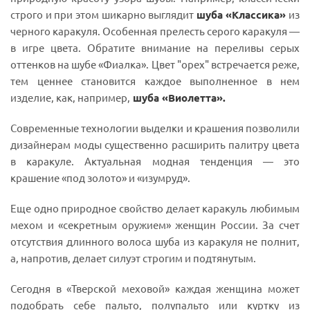
строго и при этом шикарно выглядит
шуба «Классика»
из
черного каракуля. Особенная прелесть серого каракуля —
в игре цвета. Обратите внимание на переливы серых
оттенков на шубе «Фиалка». Цвет "орех" встречается реже,
тем ценнее становится каждое выполненное в нем
изделие, как, например,
шуба «Виолетта»
.
Современные технологии выделки и крашения позволили
дизайнерам моды существенно расширить палитру цвета
в каракуле. Актуальная модная тенденция — это
крашение «под золото» и «изумруд».
Еще одно природное свойство делает каракуль любимым
мехом и «секретным оружием» женщин России. За счет
отсутствия длинного волоса шуба из каракуля не полнит,
а, напротив, делает силуэт строгим и подтянутым.
Сегодня в «Тверской меховой» каждая женщина может
подобрать себе пальто, полупальто или куртку из