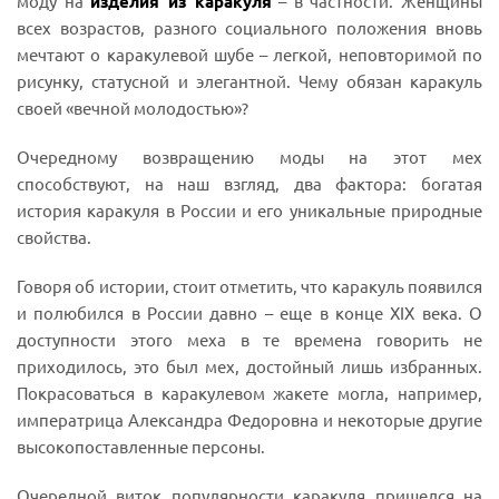
моду на
изделия из каракуля
– в частности. Женщины
всех возрастов, разного социального положения вновь
мечтают о каракулевой шубе – легкой, неповторимой по
рисунку, статусной и элегантной. Чему обязан каракуль
своей «вечной молодостью»?
Очередному возвращению моды на этот мех
способствуют, на наш взгляд, два фактора: богатая
история каракуля в России и его уникальные природные
свойства.
Говоря об истории, стоит отметить, что каракуль появился
и полюбился в России давно – еще в конце XIX века. О
доступности этого меха в те времена говорить не
приходилось, это был мех, достойный лишь избранных.
Покрасоваться в каракулевом жакете могла, например,
императрица Александра Федоровна и некоторые другие
высокопоставленные персоны.
Очередной виток популярности каракуля пришелся на