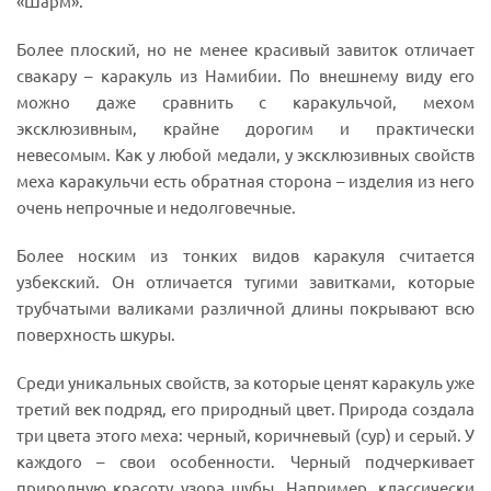
«Шарм».
Более плоский, но не менее красивый завиток отличает
свакару – каракуль из Намибии. По внешнему виду его
можно даже сравнить с каракульчой, мехом
эксклюзивным, крайне дорогим и практически
невесомым. Как у любой медали, у эксклюзивных свойств
меха каракульчи есть обратная сторона – изделия из него
очень непрочные и недолговечные.
Более носким из тонких видов каракуля считается
узбекский. Он отличается тугими завитками, которые
трубчатыми валиками различной длины покрывают всю
поверхность шкуры.
Среди уникальных свойств, за которые ценят каракуль уже
третий век подряд, его природный цвет. Природа создала
три цвета этого меха: черный, коричневый (сур) и серый. У
каждого – свои особенности. Черный подчеркивает
природную красоту узора шубы. Например, классически