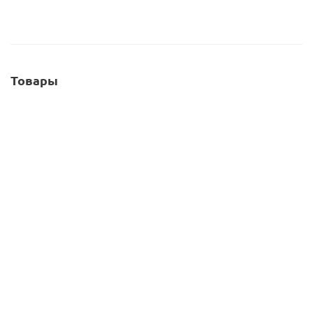
Товары
ШУБА ИЗ ЛИСИЦЫ «ТИНА»
95 000 руб.