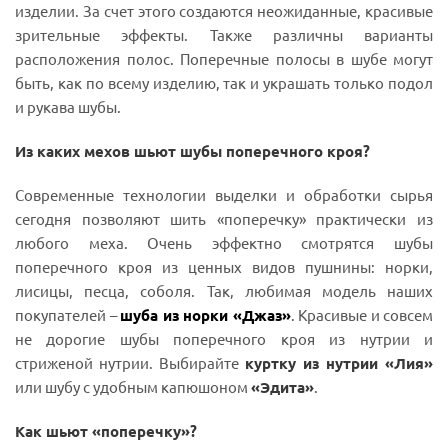
изделии. За счет этого создаются неожиданные, красивые
зрительные эффекты. Также различны варианты
расположения полос. Поперечные полосы в шубе могут
быть, как по всему изделию, так и украшать только подол
и рукава шубы.
Из каких мехов шьют шубы поперечного кроя?
Современные технологии выделки и обработки сырья
сегодня позволяют шить «поперечку» практически из
любого меха. Очень эффектно смотрятся шубы
поперечного кроя из ценных видов пушнины: норки,
лисицы, песца, соболя. Так, любимая модель наших
покупателей –
шуба из норки «Джаз»
. Красивые и совсем
не дорогие шубы поперечного кроя из нутрии и
стриженой нутрии. Выбирайте
куртку из нутрии «Лия»
или шубу с удобным капюшоном
«Эдита»
.
Как шьют «поперечку»?